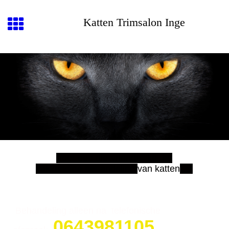
Katten Trimsalon Inge
Voor een diervriendelijke, en
vakkundige be
handeling
van katten
Behandeling alleen na telefonische
0643981105